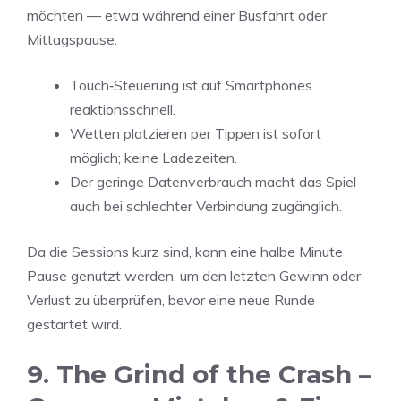
möchten — etwa während einer Busfahrt oder
Mittagspause.
Touch‑Steuerung ist auf Smartphones
reaktionsschnell.
Wetten platzieren per Tippen ist sofort
möglich; keine Ladezeiten.
Der geringe Datenverbrauch macht das Spiel
auch bei schlechter Verbindung zugänglich.
Da die Sessions kurz sind, kann eine halbe Minute
Pause genutzt werden, um den letzten Gewinn oder
Verlust zu überprüfen, bevor eine neue Runde
gestartet wird.
9. The Grind of the Crash –