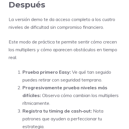
Después
La versión demo te da acceso completo a los cuatro
niveles de dificultad sin compromiso financiero.
Este modo de práctica te permite sentir cómo crecen
los multipliers y cómo aparecen obstáculos en tiempo
real.
Prueba primero Easy:
Ve qué tan seguido
puedes retirar con seguridad temprano.
Progresivamente prueba niveles más
difíciles:
Observa cómo cambian los multipliers
rítmicamente.
Registra tu timing de cash‑out:
Nota
patrones que ayuden a perfeccionar tu
estrategia.