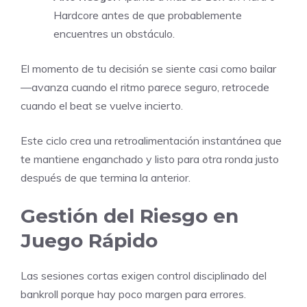
Hardcore antes de que probablemente
encuentres un obstáculo.
El momento de tu decisión se siente casi como bailar
—avanza cuando el ritmo parece seguro, retrocede
cuando el beat se vuelve incierto.
Este ciclo crea una retroalimentación instantánea que
te mantiene enganchado y listo para otra ronda justo
después de que termina la anterior.
Gestión del Riesgo en
Juego Rápido
Las sesiones cortas exigen control disciplinado del
bankroll porque hay poco margen para errores.