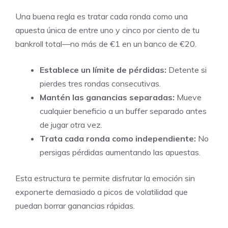
Una buena regla es tratar cada ronda como una
apuesta única de entre uno y cinco por ciento de tu
bankroll total—no más de €1 en un banco de €20.
Establece un límite de pérdidas:
Detente si
pierdes tres rondas consecutivas.
Mantén las ganancias separadas:
Mueve
cualquier beneficio a un buffer separado antes
de jugar otra vez.
Trata cada ronda como independiente:
No
persigas pérdidas aumentando las apuestas.
Esta estructura te permite disfrutar la emoción sin
exponerte demasiado a picos de volatilidad que
puedan borrar ganancias rápidas.