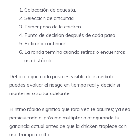
Colocación de apuesta.
Selección de dificultad.
Primer paso de la chicken.
Punto de decisión después de cada paso.
Retirar o continuar.
La ronda termina cuando retiras o encuentras
un obstáculo.
Debido a que cada paso es visible de inmediato,
puedes evaluar el riesgo en tiempo real y decidir si
mantener o saltar adelante.
El ritmo rápido significa que rara vez te aburres; ya sea
persiguiendo el próximo multiplier o asegurando tu
ganancia actual antes de que la chicken tropiece con
una trampa oculta.