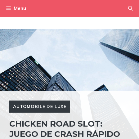
Aller
Menu
au
contenu
AUTOMOBILE DE LUXE
CHICKEN ROAD SLOT:
JUEGO DE CRASH RÁPIDO