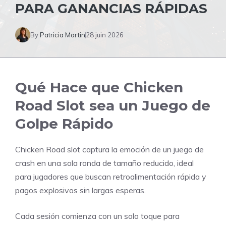
PARA GANANCIAS RÁPIDAS
By
Patricia Martin
28 juin 2026
Qué Hace que Chicken
Road Slot sea un Juego de
Golpe Rápido
Chicken Road slot captura la emoción de un juego de
crash en una sola ronda de tamaño reducido, ideal
para jugadores que buscan retroalimentación rápida y
pagos explosivos sin largas esperas.
Cada sesión comienza con un solo toque para