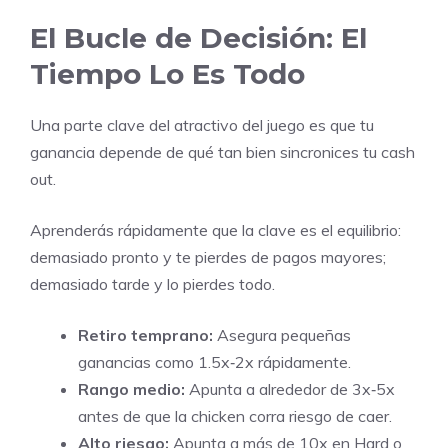
El Bucle de Decisión: El
Tiempo Lo Es Todo
Una parte clave del atractivo del juego es que tu
ganancia depende de qué tan bien sincronices tu cash
out.
Aprenderás rápidamente que la clave es el equilibrio:
demasiado pronto y te pierdes de pagos mayores;
demasiado tarde y lo pierdes todo.
Retiro temprano:
Asegura pequeñas
ganancias como 1.5x‑2x rápidamente.
Rango medio:
Apunta a alrededor de 3x‑5x
antes de que la chicken corra riesgo de caer.
Alto riesgo:
Apunta a más de 10x en Hard o