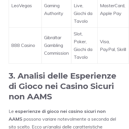
LeoVegas
Gaming
Live,
MasterCard,
Authority
Giochi da
Apple Pay
Tavolo
Slot,
Gibraltar
Poker,
Visa,
888 Casino
Gambling
Giochi da
PayPal, Skrill
Commission
Tavolo
3. Analisi delle Esperienze
di Gioco nei Casino Sicuri
non AAMS
Le
esperienze di gioco nei casino sicuri non
AAMS
possono variare notevolmente a seconda del
sito scelto. Ecco un’analisi delle caratteristiche