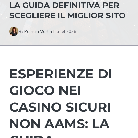
LA GUIDA DEFINITIVA PER
SCEGLIERE IL MIGLIOR SITO
By
Patricia Martin
1 juillet 2026
ESPERIENZE DI
GIOCO NEI
CASINO SICURI
NON AAMS: LA