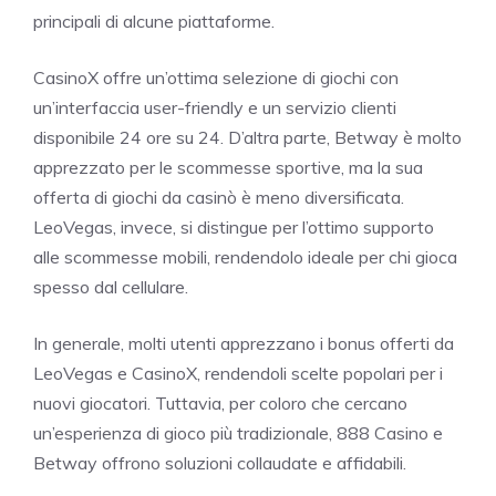
principali di alcune piattaforme.
CasinoX offre un’ottima selezione di giochi con
un’interfaccia user-friendly e un servizio clienti
disponibile 24 ore su 24. D’altra parte, Betway è molto
apprezzato per le scommesse sportive, ma la sua
offerta di giochi da casinò è meno diversificata.
LeoVegas, invece, si distingue per l’ottimo supporto
alle scommesse mobili, rendendolo ideale per chi gioca
spesso dal cellulare.
In generale, molti utenti apprezzano i bonus offerti da
LeoVegas e CasinoX, rendendoli scelte popolari per i
nuovi giocatori. Tuttavia, per coloro che cercano
un’esperienza di gioco più tradizionale, 888 Casino e
Betway offrono soluzioni collaudate e affidabili.