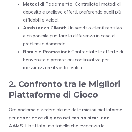
Metodi di Pagamento:
Controllate i metodi di
deposito e prelievo offerti, preferendo quelli più
affidabili e veloci.
Assistenza Clienti:
Un servizio clienti reattivo
e disponibile può fare la differenza in caso di
problemi o domande.
Bonus e Promozioni:
Confrontate le offerte di
benvenuto e promozioni continuative per
massimizzare il vostro valore.
2. Confronto tra le Migliori
Piattaforme di Gioco
Ora andiamo a vedere alcune delle migliori piattaforme
per
esperienze di gioco nei casino sicuri non
AAMS
. Ho stilato una tabella che evidenzia le