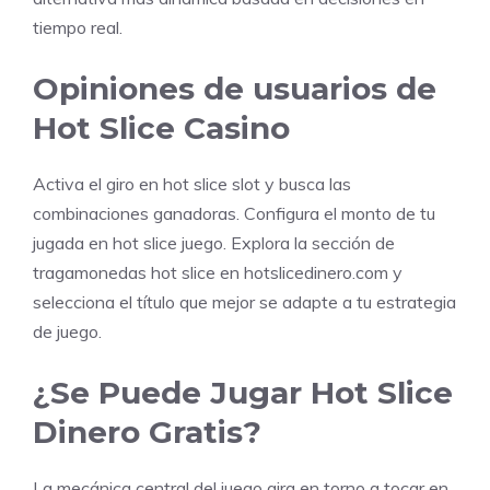
tiempo real.
Opiniones de usuarios de
Hot Slice Casino
Activa el giro en hot slice slot y busca las
combinaciones ganadoras. Configura el monto de tu
jugada en hot slice juego. Explora la sección de
tragamonedas hot slice en hotslicedinero.com y
selecciona el título que mejor se adapte a tu estrategia
de juego.
¿Se Puede Jugar Hot Slice
Dinero Gratis?
La mecánica central del juego gira en torno a tocar en