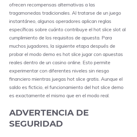
ofrecen recompensas alternativas a las
tragamonedas tradicionales. Al tratarse de un juego
instantáneo, algunos operadores aplican reglas
específicas sobre cuánto contribuye el hot slice slot al
cumplimiento de los requisitos de apuesta. Para
muchos jugadores, la siguiente etapa después de
probar el modo demo es hot slice jugar con apuestas
reales dentro de un casino online. Esto permite
experimentar con diferentes niveles sin riesgo
financiero mientras juegas hot slice gratis. Aunque el
saldo es ficticio, el funcionamiento del hot slice demo
es exactamente el mismo que en el modo real.
ADVERTENCIA DE
SEGURIDAD