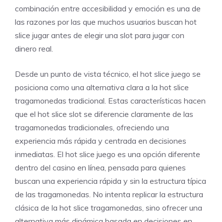
combinación entre accesibilidad y emoción es una de
las razones por las que muchos usuarios buscan hot
slice jugar antes de elegir una slot para jugar con
dinero real.
Desde un punto de vista técnico, el hot slice juego se
posiciona como una alternativa clara a la hot slice
tragamonedas tradicional. Estas características hacen
que el hot slice slot se diferencie claramente de las
tragamonedas tradicionales, ofreciendo una
experiencia más rápida y centrada en decisiones
inmediatas. El hot slice juego es una opción diferente
dentro del casino en línea, pensada para quienes
buscan una experiencia rápida y sin la estructura típica
de las tragamonedas. No intenta replicar la estructura
clásica de la hot slice tragamonedas, sino ofrecer una
alternativa más dinámica basada en decisiones en