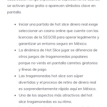
se activan giros gratis o aparecen símbolos clave en
pantalla.
Iniciar una partida de hot slice dinero real exige
seleccionar un casino online que cuente con las
licencias de la SEGOB para operar legalmente y
garantizar un entorno seguro en México.
La dinámica de Hot Slice jugar se diferencia de
otros juegos de tragamonedas populares
porque no verás en pantalla carretes giratorios
y líneas de pago.
Las tragamonedas hot slice son súper
divertidas y el proceso de retiro de dinero real
es sorprendentemente rápido aquí en México.
Uno de los aspectos más atractivos del hot
slice tragamonedas es su ritmo.