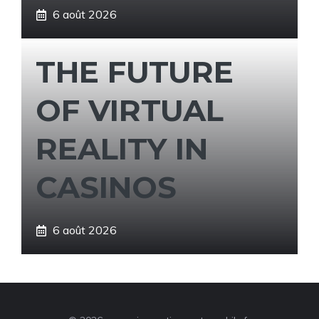
6 août 2026
THE FUTURE
OF VIRTUAL
REALITY IN
CASINOS
6 août 2026