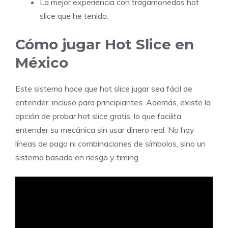
La mejor experiencia con tragamonedas hot
slice que he tenido.
Cómo jugar Hot Slice en
México
Este sistema hace que hot slice jugar sea fácil de
entender, incluso para principiantes. Además, existe la
opción de probar hot slice gratis, lo que facilita
entender su mecánica sin usar dinero real. No hay
líneas de pago ni combinaciones de símbolos, sino un
sistema basado en riesgo y timing.