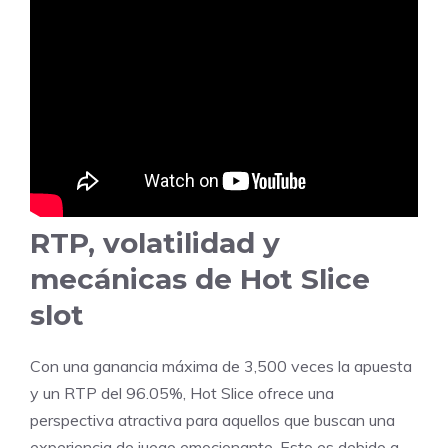
RTP, volatilidad y
mecánicas de Hot Slice
slot
Con una ganancia máxima de 3,500 veces la apuesta
y un RTP del 96.05%, Hot Slice ofrece una
perspectiva atractiva para aquellos que buscan una
experiencia de juego emocionante. Esto es debido a