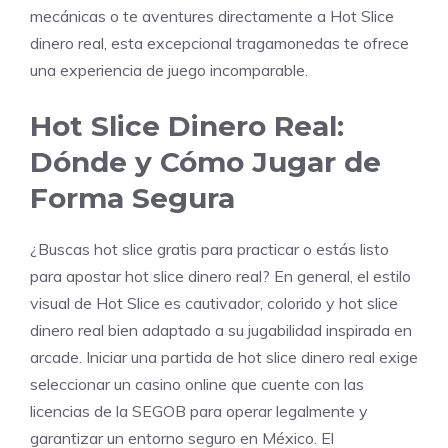
mecánicas o te aventures directamente a Hot Slice
dinero real, esta excepcional tragamonedas te ofrece
una experiencia de juego incomparable.
Hot Slice Dinero Real:
Dónde y Cómo Jugar de
Forma Segura
¿Buscas hot slice gratis para practicar o estás listo
para apostar hot slice dinero real? En general, el estilo
visual de Hot Slice es cautivador, colorido y hot slice
dinero real bien adaptado a su jugabilidad inspirada en
arcade. Iniciar una partida de hot slice dinero real exige
seleccionar un casino online que cuente con las
licencias de la SEGOB para operar legalmente y
garantizar un entorno seguro en México. El