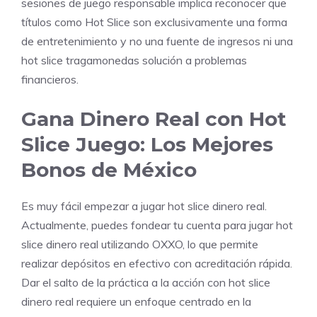
sesiones de juego responsable implica reconocer que
títulos como Hot Slice son exclusivamente una forma
de entretenimiento y no una fuente de ingresos ni una
hot slice tragamonedas
solución a problemas
financieros.
Gana Dinero Real con Hot
Slice Juego: Los Mejores
Bonos de México
Es muy fácil empezar a jugar hot slice dinero real.
Actualmente, puedes fondear tu cuenta para jugar hot
slice dinero real utilizando OXXO, lo que permite
realizar depósitos en efectivo con acreditación rápida.
Dar el salto de la práctica a la acción con hot slice
dinero real requiere un enfoque centrado en la