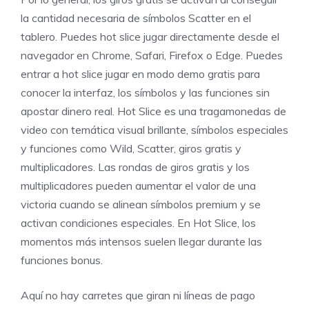
la cantidad necesaria de símbolos Scatter en el
tablero. Puedes hot slice jugar directamente desde el
navegador en Chrome, Safari, Firefox o Edge. Puedes
entrar a hot slice jugar en modo demo gratis para
conocer la interfaz, los símbolos y las funciones sin
apostar dinero real. Hot Slice es una tragamonedas de
video con temática visual brillante, símbolos especiales
y funciones como Wild, Scatter, giros gratis y
multiplicadores. Las rondas de giros gratis y los
multiplicadores pueden aumentar el valor de una
victoria cuando se alinean símbolos premium y se
activan condiciones especiales. En Hot Slice, los
momentos más intensos suelen llegar durante las
funciones bonus.
Aquí no hay carretes que giran ni líneas de pago