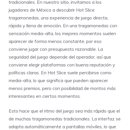
tradicionales. En nuestro sitio, invitamos a los
jugadores de México a descubrir Hot Slice
tragamonedas, una experiencia de juego directa,
rápida y llena de emoción. En una tragamonedas con
sensación media-alta, los mejores momentos suelen
aparecer de forma menos constante, por eso
conviene jugar con presupuesto razonable. La
seguridad del juego depende del operador, así que
conviene elegir plataformas con buena reputación y
políticas claras. En Hot Slice suele percibirse como
media-alta, lo que significa que pueden aparecer
menos premios, pero con posibilidad de montos más
interesantes en ciertos momentos.
Esto hace que el ritmo del juego sea más rápido que el
de muchas tragamonedas tradicionales. La interfaz se
adapta automáticamente a pantallas móviles, lo que