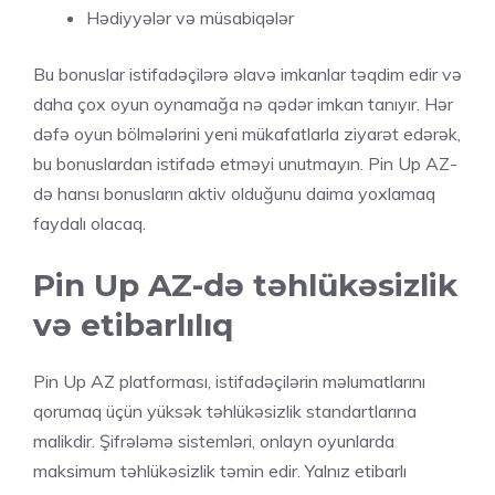
Hədiyyələr və müsabiqələr
Bu bonuslar istifadəçilərə əlavə imkanlar təqdim edir və
daha çox oyun oynamağa nə qədər imkan tanıyır. Hər
dəfə oyun bölmələrini yeni mükafatlarla ziyarət edərək,
bu bonuslardan istifadə etməyi unutmayın. Pin Up AZ-
də hansı bonusların aktiv olduğunu daima yoxlamaq
faydalı olacaq.
Pin Up AZ-də təhlükəsizlik
və etibarlılıq
Pin Up AZ platforması, istifadəçilərin məlumatlarını
qorumaq üçün yüksək təhlükəsizlik standartlarına
malikdir. Şifrələmə sistemləri, onlayn oyunlarda
maksimum təhlükəsizlik təmin edir. Yalnız etibarlı