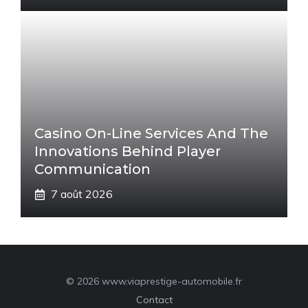
Casino On-Line Services And The
Innovations Behind Player
Communication
7 août 2026
© 2026 www.viaprestige-automobile.fr
Contact