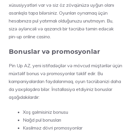
xüsusiyyətləri var və siz öz zövqünüzə uyğun olanı
asanlıqla tapa bilərsiniz. Oyunları oynamaq üçün
hesabınıza pul yatırmalı olduğunuzu unutmayın. Bu,
sizə əyləncəli və qazanclı bir təcrübə təmin edəcək
pin-up online casino
.
Bonuslar və promosyonlar
Pin Up AZ, yeni istifadəçilər və mövcud müştərilər üçün
müxtəlif bonus və promosyonlar təklif edir. Bu
kampaniyalardan faydalanmaq, oyun təcrübənizi daha
da yaxşılaşdıra bilər. İnstallasiya etdiyiniz bonuslar
aşağıdakılardır:
Xoş gəlmisiniz bonusu
Nağd pul bonusları
Kəsilməz dövri promosyonlar