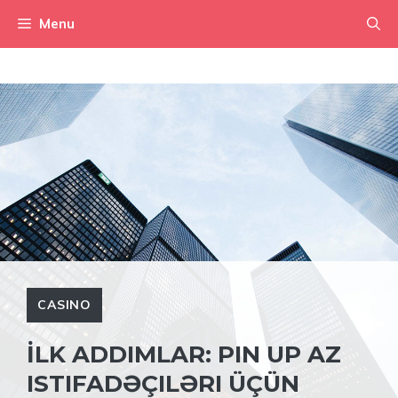
Aller
Menu
au
contenu
CASINO
İLK ADDIMLAR: PIN UP AZ
ISTIFADƏÇILƏRI ÜÇÜN