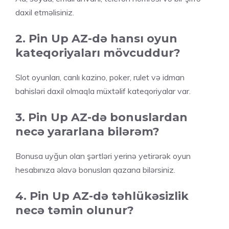
daxil etməlisiniz.
2. Pin Up AZ-də hansı oyun
kateqoriyaları mövcuddur?
Slot oyunları, canlı kazino, poker, rulet və idman
bahisləri daxil olmaqla müxtəlif kateqoriyalar var.
3. Pin Up AZ-də bonuslardan
necə yararlana bilərəm?
Bonusa uyğun olan şərtləri yerinə yetirərək oyun
hesabınıza əlavə bonusları qazana bilərsiniz.
4. Pin Up AZ-də təhlükəsizlik
necə təmin olunur?