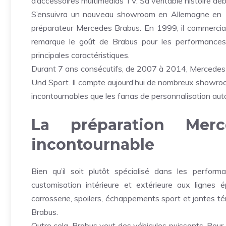
d’accessoires multimédias TV. Sa véritable histoire d
S’ensuivra un nouveau showroom en Allemagne en 19
préparateur Mercedes Brabus. En 1999, il commercia
remarque le goût de Brabus pour les performances 
principales caractéristiques.
Durant 7 ans consécutifs, de 2007 à 2014, Mercedes 
Und Sport. Il compte aujourd’hui de nombreux showro
incontournables que les fanas de personnalisation au
La préparation Mer
incontournable
Bien qu’il soit plutôt spécialisé dans les perf
customisation intérieure et extérieure aux lignes
carrosserie, spoilers, échappements sport et jantes t
Brabus.
Outre cela, Brabus veut des véhicules puissants. Pour 