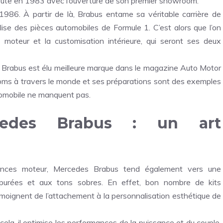
ébute en 1983 avec l’ouverture de son premier showroom.
86. À partir de là, Brabus entame sa véritable carrière de
lise
des pièces automobiles de Formule 1
. C’est alors que l’on
moteur et la customisation intérieure, qui seront ses deux
Brabus est élu meilleure marque dans le magazine Auto Motor
oms à travers le monde et ses préparations sont des exemples
tomobile ne manquent pas.
cedes Brabus : un art
ormances moteur, Mercedes Brabus tend également vers une
 épurées et aux tons sobres. En effet, bon nombre de kits
émoignent de l’attachement à la personnalisation esthétique de
cela, il optimise les performances de la puissance et du couple.