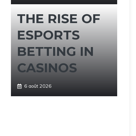
THE RISE OF
ESPORTS
BETTING IN
CASINOS
6 août 2026