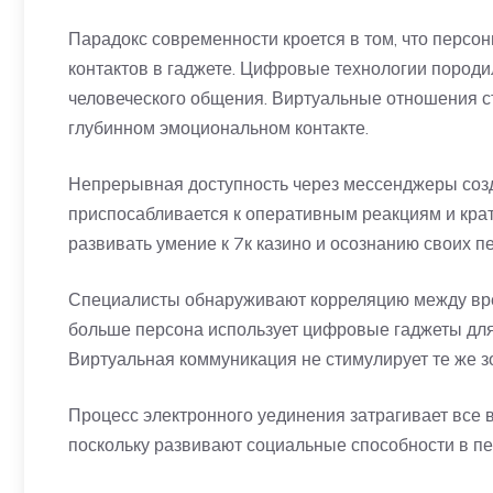
Парадокс современности кроется в том, что перс
контактов в гаджете. Цифровые технологии породи
человеческого общения. Виртуальные отношения с
глубинном эмоциональном контакте.
Непрерывная доступность через мессенджеры соз
приспосабливается к оперативным реакциям и кра
развивать умение к 7к казино и осознанию своих п
Специалисты обнаруживают корреляцию между вре
больше персона использует цифровые гаджеты для
Виртуальная коммуникация не стимулирует те же зо
Процесс электронного уединения затрагивает все 
поскольку развивают социальные способности в п