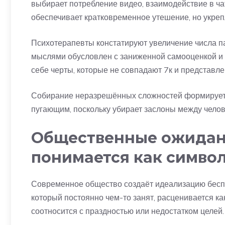
выбирает потребление видео, взаимодействие в чат
обеспечивает кратковременное утешение, но укреп
Психотерапевты констатируют увеличение числа п
мыслями обусловлен с заниженной самооценкой и 
себе черты, которые не совпадают 7к и представл
Собирание неразрешённых сложностей формирует 
пугающим, поскольку убирает заслоны между челов
Общественные ожидани
понимается как симво
Современное общество создаёт идеализацию беспр
который постоянно чем-то занят, расценивается 
соотносится с праздностью или недостатком целей.