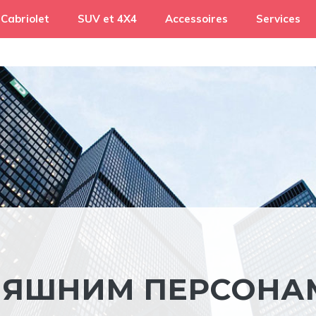
Cabriolet
SUV et 4X4
Accessoires
Services
НЯШНИМ ПЕРСОНА