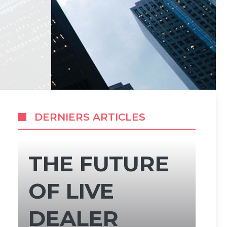
DERNIERS ARTICLES
THE FUTURE
OF LIVE
DEALER