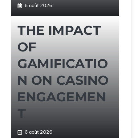
6 août 2026
THE IMPACT
OF
GAMIFICATIO
N ON CASINO
ENGAGEMEN
T
6 août 2026