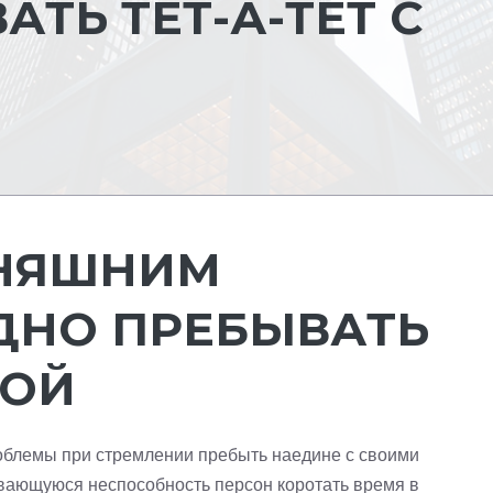
ТЬ ТЕТ-А-ТЕТ С
ДНЯШНИМ
ДНО ПРЕБЫВАТЬ
БОЙ
облемы при стремлении пребыть наедине с своими
вающуюся неспособность персон коротать время в