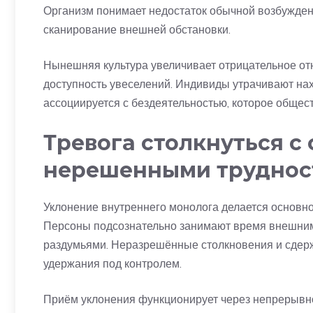
Организм понимает недостаток обычной возбуждени
сканирование внешней обстановки.
Нынешняя культура увеличивает отрицательное от
доступность увеселений. Индивиды утрачивают на
ассоциируется с бездеятельностью, которое обще
Тревога столкнуться с
нерешенными труднос
Уклонение внутреннего монолога делается основно
Персоны подсознательно занимают время внешними
раздумьями. Неразрешённые столкновения и сдер
удержания под контролем.
Приём уклонения функционирует через непрерывн