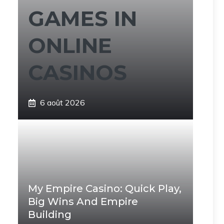
GAMES IN
ONLINE
CASINOS
6 août 2026
My Empire Casino: Quick Play,
Big Wins And Empire
Building