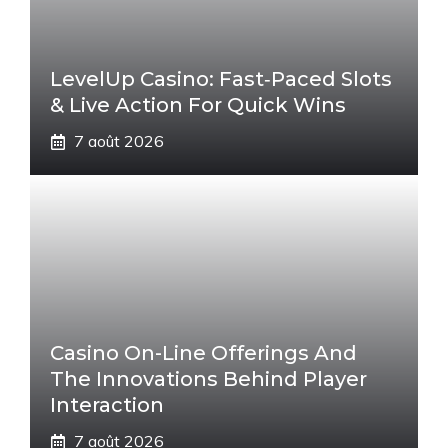
LevelUp Casino: Fast‑Paced Slots
& Live Action For Quick Wins
7 août 2026
Casino On-Line Offerings And
The Innovations Behind Player
Interaction
7 août 2026