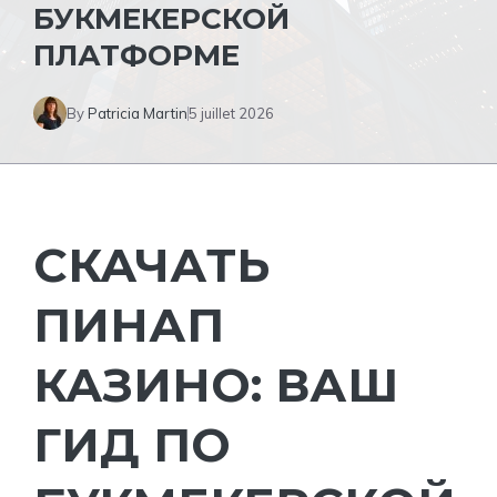
БУКМЕКЕРСКОЙ
ПЛАТФОРМЕ
By
Patricia Martin
5 juillet 2026
СКАЧАТЬ
ПИНАП
КАЗИНО: ВАШ
ГИД ПО