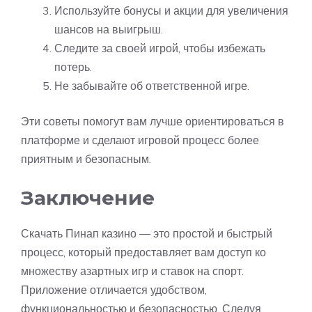
Используйте бонусы и акции для увеличения
шансов на выигрыш.
Следите за своей игрой, чтобы избежать
потерь.
Не забывайте об ответственной игре.
Эти советы помогут вам лучше ориентироваться в
платформе и сделают игровой процесс более
приятным и безопасным.
Заключение
Скачать Пинап казино — это простой и быстрый
процесс, который предоставляет вам доступ ко
множеству азартных игр и ставок на спорт.
Приложение отличается удобством,
функциональностью и безопасностью. Следуя