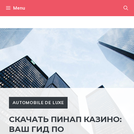
Aller
Menu
au
contenu
AUTOMOBILE DE LUXE
СКАЧАТЬ ПИНАП КАЗИНО:
ВАШ ГИД ПО