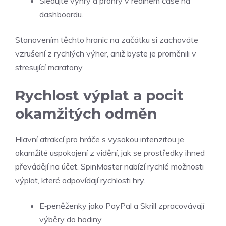
Sledujte výhry a prohry v reálném čase na
dashboardu.
Stanovením těchto hranic na začátku si zachováte
vzrušení z rychlých výher, aniž byste je proměnili v
stresující maratony.
Rychlost výplat a pocit
okamžitých odměn
Hlavní atrakcí pro hráče s vysokou intenzitou je
okamžité uspokojení z vidění, jak se prostředky ihned
převádějí na účet. SpinMaster nabízí rychlé možnosti
výplat, které odpovídají rychlosti hry.
E‑peněženky jako PayPal a Skrill zpracovávají
výběry do hodiny.