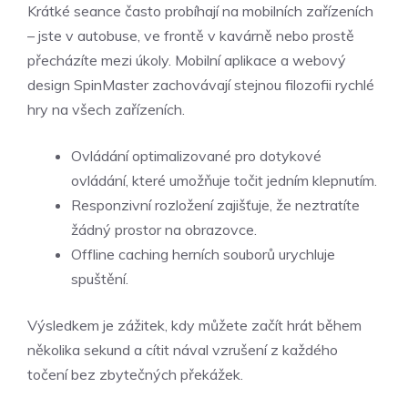
Krátké seance často probíhají na mobilních zařízeních
– jste v autobuse, ve frontě v kavárně nebo prostě
přecházíte mezi úkoly. Mobilní aplikace a webový
design SpinMaster zachovávají stejnou filozofii rychlé
hry na všech zařízeních.
Ovládání optimalizované pro dotykové
ovládání, které umožňuje točit jedním klepnutím.
Responzivní rozložení zajišťuje, že neztratíte
žádný prostor na obrazovce.
Offline caching herních souborů urychluje
spuštění.
Výsledkem je zážitek, kdy můžete začít hrát během
několika sekund a cítit nával vzrušení z každého
točení bez zbytečných překážek.