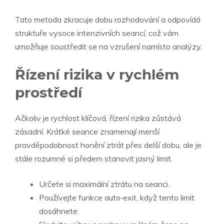
Tato metoda zkracuje dobu rozhodování a odpovídá
struktuře vysoce intenzivních seancí, což vám
umožňuje soustředit se na vzrušení namísto analýzy.
Řízení rizika v rychlém
prostředí
Ačkoliv je rychlost klíčová, řízení rizika zůstává
zásadní. Krátké seance znamenají menší
pravděpodobnost honění ztrát přes delší dobu, ale je
stále rozumné si předem stanovit jasný limit.
Určete si maximální ztrátu na seanci.
Používejte funkce auto‑exit, když tento limit
dosáhnete.