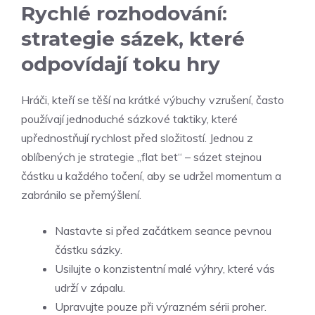
Rychlé rozhodování:
strategie sázek, které
odpovídají toku hry
Hráči, kteří se těší na krátké výbuchy vzrušení, často
používají jednoduché sázkové taktiky, které
upřednostňují rychlost před složitostí. Jednou z
oblíbených je strategie „flat bet“ – sázet stejnou
částku u každého točení, aby se udržel momentum a
zabránilo se přemýšlení.
Nastavte si před začátkem seance pevnou
částku sázky.
Usilujte o konzistentní malé výhry, které vás
udrží v zápalu.
Upravujte pouze při výrazném sérii proher.