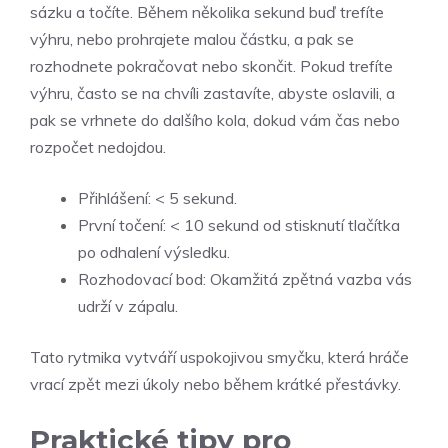
sázku a točíte. Během několika sekund buď trefíte
výhru, nebo prohrajete malou částku, a pak se
rozhodnete pokračovat nebo skončit. Pokud trefíte
výhru, často se na chvíli zastavíte, abyste oslavili, a
pak se vrhnete do dalšího kola, dokud vám čas nebo
rozpočet nedojdou.
Přihlášení: < 5 sekund.
První točení: < 10 sekund od stisknutí tlačítka
po odhalení výsledku.
Rozhodovací bod: Okamžitá zpětná vazba vás
udrží v zápalu.
Tato rytmika vytváří uspokojivou smyčku, která hráče
vrací zpět mezi úkoly nebo během krátké přestávky.
Praktické tipy pro