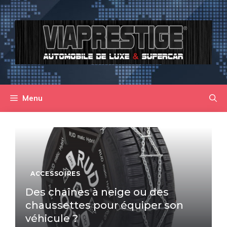
Aller
au
contenu
Menu
ACCESSOIRES
Des chaînes à neige ou des
chaussettes pour équiper son
véhicule ?