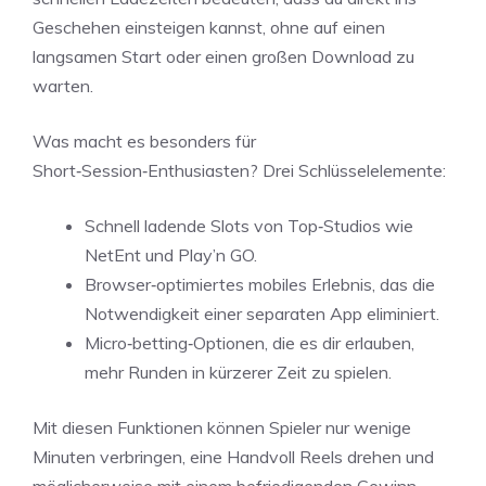
Geschehen einsteigen kannst, ohne auf einen
langsamen Start oder einen großen Download zu
warten.
Was macht es besonders für
Short‑Session‑Enthusiasten? Drei Schlüsselelemente:
Schnell ladende Slots von Top‑Studios wie
NetEnt und Play’n GO.
Browser‑optimiertes mobiles Erlebnis, das die
Notwendigkeit einer separaten App eliminiert.
Micro‑betting‑Optionen, die es dir erlauben,
mehr Runden in kürzerer Zeit zu spielen.
Mit diesen Funktionen können Spieler nur wenige
Minuten verbringen, eine Handvoll Reels drehen und