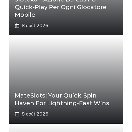
Quick‑Play Per Ogni Giocatore
Mobile
8 août 2026
MateSlots: Your Quick‑Spin
Haven For Lightning‑Fast Wins
8 août 2026