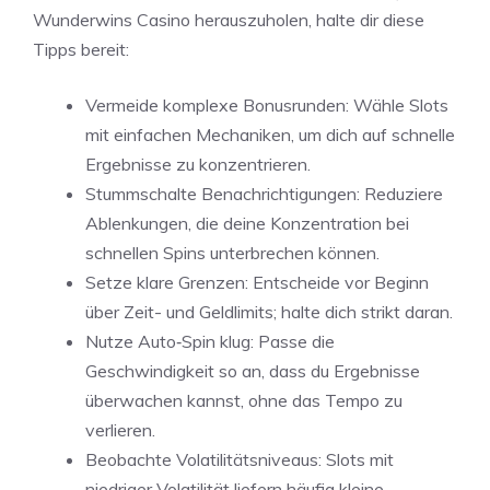
Wunderwins Casino herauszuholen, halte dir diese
Tipps bereit:
Vermeide komplexe Bonusrunden: Wähle Slots
mit einfachen Mechaniken, um dich auf schnelle
Ergebnisse zu konzentrieren.
Stummschalte Benachrichtigungen: Reduziere
Ablenkungen, die deine Konzentration bei
schnellen Spins unterbrechen können.
Setze klare Grenzen: Entscheide vor Beginn
über Zeit- und Geldlimits; halte dich strikt daran.
Nutze Auto‑Spin klug: Passe die
Geschwindigkeit so an, dass du Ergebnisse
überwachen kannst, ohne das Tempo zu
verlieren.
Beobachte Volatilitätsniveaus: Slots mit
niedriger Volatilität liefern häufig kleine