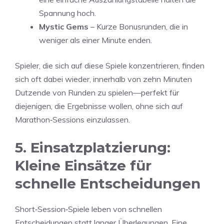
Spannung hoch.
Mystic Gems
– Kurze Bonusrunden, die in
weniger als einer Minute enden.
Spieler, die sich auf diese Spiele konzentrieren, finden
sich oft dabei wieder, innerhalb von zehn Minuten
Dutzende von Runden zu spielen—perfekt für
diejenigen, die Ergebnisse wollen, ohne sich auf
Marathon‑Sessions einzulassen.
5. Einsatzplatzierung:
Kleine Einsätze für
schnelle Entscheidungen
Short‑Session‑Spiele leben von schnellen
Entscheidungen statt langer Überlegungen. Eine