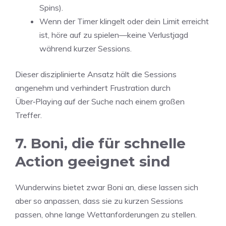
Spins).
Wenn der Timer klingelt oder dein Limit erreicht
ist, höre auf zu spielen—keine Verlustjagd
während kurzer Sessions.
Dieser disziplinierte Ansatz hält die Sessions
angenehm und verhindert Frustration durch
Über‑Playing auf der Suche nach einem großen
Treffer.
7. Boni, die für schnelle
Action geeignet sind
Wunderwins bietet zwar Boni an, diese lassen sich
aber so anpassen, dass sie zu kurzen Sessions
passen, ohne lange Wettanforderungen zu stellen.