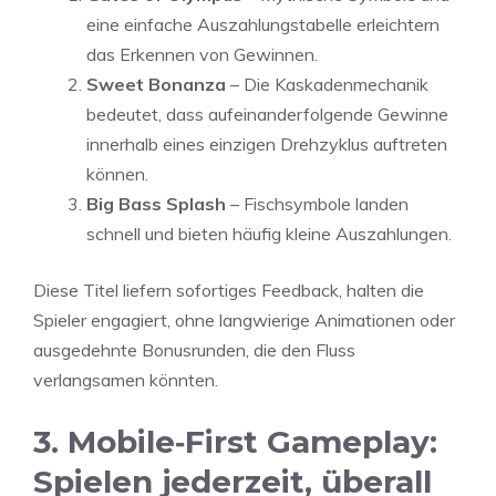
eine einfache Auszahlungstabelle erleichtern
das Erkennen von Gewinnen.
Sweet Bonanza
– Die Kaskadenmechanik
bedeutet, dass aufeinanderfolgende Gewinne
innerhalb eines einzigen Drehzyklus auftreten
können.
Big Bass Splash
– Fischsymbole landen
schnell und bieten häufig kleine Auszahlungen.
Diese Titel liefern sofortiges Feedback, halten die
Spieler engagiert, ohne langwierige Animationen oder
ausgedehnte Bonusrunden, die den Fluss
verlangsamen könnten.
3. Mobile‑First Gameplay:
Spielen jederzeit, überall