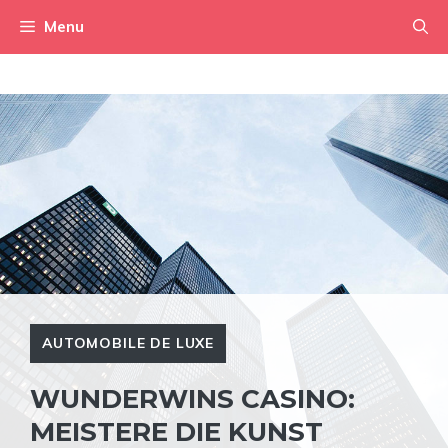
Aller
Menu
au
contenu
AUTOMOBILE DE LUXE
WUNDERWINS CASINO:
MEISTERE DIE KUNST