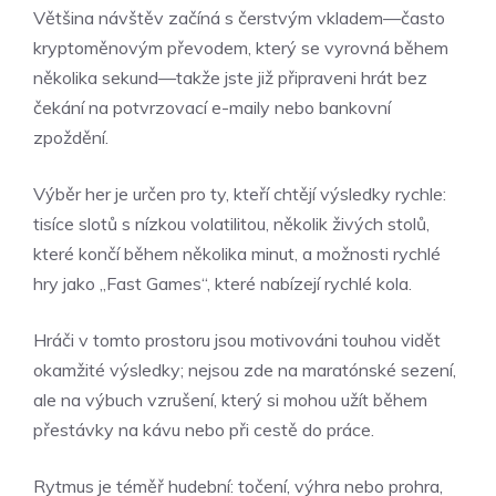
Většina návštěv začíná s čerstvým vkladem—často
kryptoměnovým převodem, který se vyrovná během
několika sekund—takže jste již připraveni hrát bez
čekání na potvrzovací e-maily nebo bankovní
zpoždění.
Výběr her je určen pro ty, kteří chtějí výsledky rychle:
tisíce slotů s nízkou volatilitou, několik živých stolů,
které končí během několika minut, a možnosti rychlé
hry jako „Fast Games“, které nabízejí rychlé kola.
Hráči v tomto prostoru jsou motivováni touhou vidět
okamžité výsledky; nejsou zde na maratónské sezení,
ale na výbuch vzrušení, který si mohou užít během
přestávky na kávu nebo při cestě do práce.
Rytmus je téměř hudební: točení, výhra nebo prohra,