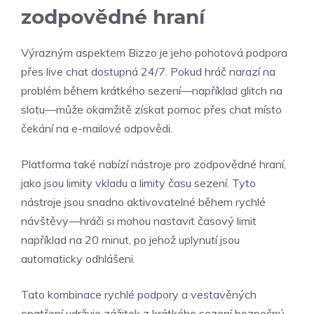
zodpovědné hraní
Výrazným aspektem Bizzo je jeho pohotová podpora
přes live chat dostupná 24/7. Pokud hráč narazí na
problém během krátkého sezení—například glitch na
slotu—může okamžitě získat pomoc přes chat místo
čekání na e-mailové odpovědi.
Platforma také nabízí nástroje pro zodpovědné hraní,
jako jsou limity vkladu a limity času sezení. Tyto
nástroje jsou snadno aktivovatelné během rychlé
návštěvy—hráči si mohou nastavit časový limit
například na 20 minut, po jehož uplynutí jsou
automaticky odhlášeni.
Tato kombinace rychlé podpory a vestavěných
opatření udržuje zážitek z krátkého sezení bezpečný