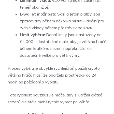
Minimální vklad:
€10 vám umožní začít hrát
téměř okamžitě.
E‑wallet možnosti:
Skrill a Jeton platby jsou
zpracovány během několika minut—ideální pro
rychlé vklady během přestávek na kávu.
Limit výběru:
Denní limity jsou nastaveny na
€4,000—dostatečně malé, aby je většina hráčů
během krátkého sezení nepřekročila, ale
dostatečně velké pro větší výhry.
Proces výběru je obvykle rychlejší při použití crypto;
většina hráčů hlásí, že obdržela prostředky do 24
hodin od požádání o výplatu.
Tato rychlost povzbuzuje hráče, aby si udrželi krátké
sezení, ale stále mohli rychle vybrat po výhře.