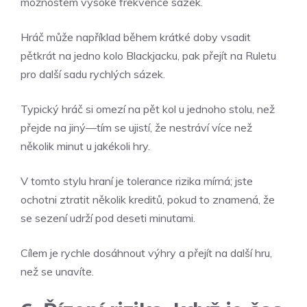
možnostem vysoké frekvence sázek.
Hráč může například během krátké doby vsadit
pětkrát na jedno kolo Blackjacku, pak přejít na Ruletu
pro další sadu rychlých sázek.
Typický hráč si omezí na pět kol u jednoho stolu, než
přejde na jiný—tím se ujistí, že nestráví více než
několik minut u jakékoli hry.
V tomto stylu hraní je tolerance rizika mírná; jste
ochotni ztratit několik kreditů, pokud to znamená, že
se sezení udrží pod deseti minutami.
Cílem je rychle dosáhnout výhry a přejít na další hru,
než se unavíte.