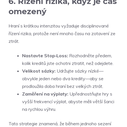
6. Řízení rizika, když je čas
omezený
Hraní s krátkou intenzitou vyžaduje disciplinované
řízení rizika, protože není mnoho času na zotavení ze
ztrát.
Nastavte Stop‑Loss:
Rozhodněte předem,
kolik kreditů jste ochotni ztratit, než odejdete.
Velikost sázky:
Udržujte sázky nízké—
obvykle jeden nebo dva kredity—aby se
prodloužila doba hraní bez velkých ztrát.
Zaměření na výplaty:
Upřednostňujte hry s
vyšší frekvencí výplat, abyste měli větší šanci
na rychlou výhru.
Tato strategie znamená, že během jednoho sezení