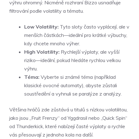
výhru ohromný. Nicméně rozhraní Bizzo usnadňuje
filtrování podle volatility a tématu.
Low Volatility:
Tyto sloty často vyplácejí, ale v
menších částkách—ideální pro krátké výbuchy,
kdy chcete mnoho výher.
High Volatility:
Rychlejší výplaty, ale vyšší
riziko—ideální, pokud hledáte rychlou velkou
výhru.
Téma:
Vyberte si známé téma (například
klasické ovocné automaty), abyste zůstali
soustředění a vyhnuli se paralýze z analýzy.
Většina hráčů zde zůstává u titulů s nízkou volatilitou,
jako jsou „Fruit Frenzy“ od Yggdrasil nebo „Quick Spin“
od Thunderkick, které nabízejí časté výplaty a rychle
vás přesouvají z jednoho kola na další.