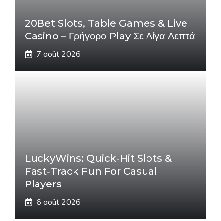
20Bet Slots, Table Games & Live
Casino – Γρήγορο‑Play Σε Λίγα Λεπτά
7 août 2026
LuckyWins: Quick‑Hit Slots &
Fast‑Track Fun For Casual
Players
6 août 2026