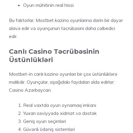
Oyun mühitinin real hissi
Bu faktorlar, Mostbet kazino oyunlarına dərin bir dəyər
əlavə edir və oyunçunun təcrübəsini daha cəlbedici
edir.
Canlı Casino Təcrübəsinin
Üstünlükləri
Mostbet-in canlı kazino oyunları bir çox üstünlüklərə
malikdir. Oyunçular, aşağıdakı faydaları əldə edirlər:
Casino Azərbaycan
Real vaxtda oyun oynamaq imkanı
Yuxarı səviyyədə xidmət və dəstək
Geniş oyun seçimləri
Güvənli ödəniş sistemləri