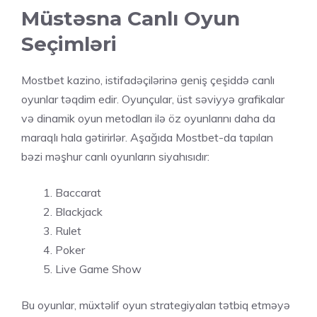
Müstəsna Canlı Oyun
Seçimləri
Mostbet kazino, istifadəçilərinə geniş çeşiddə canlı
oyunlar təqdim edir. Oyunçular, üst səviyyə grafikalar
və dinamik oyun metodları ilə öz oyunlarını daha da
maraqlı hala gətirirlər. Aşağıda Mostbet-da tapılan
bəzi məşhur canlı oyunların siyahısıdır:
Baccarat
Blackjack
Rulet
Poker
Live Game Show
Bu oyunlar, müxtəlif oyun strategiyaları tətbiq etməyə