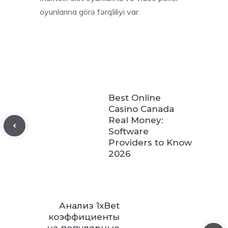
oyunlarına görə fərqliliyi var.
Best Online
Casino Canada
Real Money:
Software
Providers to Know
2026
Анализ 1xBet
коэффициенты