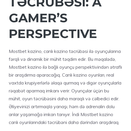
TƏCRÜBƏSI: A
GAMER’S
PERSPECTIVE
Mostbet kazino, canlı kazino təcrübəsi ilə oyunçularına
fərqli və dinamik bir mühit təqdim edir. Bu məqalədə,
Mostbet kazino ilə bağlı oyunçu perspektivindən ətraflı
bir araşdırma aparacağıq. Canlı kazino oyunları, real
vaxtda krupiyerlərlə əlaqə qurmaq və digər oyunçularla
rəqabət aparmaq imkanı verir. Oyunçular üçün bu
mühit, oyun təcrübəsini daha maraqlı və cəlbedici edir.
Əliyevinizi artırmaqla yanaşı, həm də adrenalin dolu
anlar yaşamağa imkan tanıyır. İndi Mostbet kazino
canlı oyunlarındaki təcrübəni daha dərindən araşdıraq.