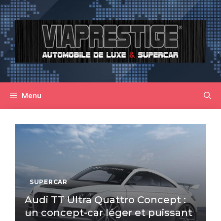
Aller
au
contenu
Menu
SUPERCAR
Audi TT Ultra Quattro Concept :
un concept-car léger et puissant