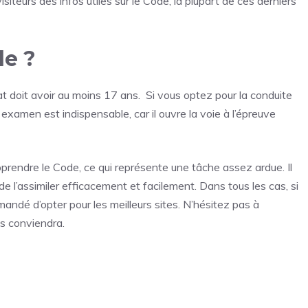
siteurs des infos utiles sur le Code, la plupart de ces derniers
de ?
t doit avoir au moins 17 ans. Si vous optez pour la conduite
amen est indispensable, car il ouvre la voie à l’épreuve
pprendre le Code, ce qui représente une tâche assez ardue. Il
 l’assimiler efficacement et facilement. Dans tous les cas, si
andé d’opter pour les meilleurs sites. N’hésitez pas à
us conviendra.