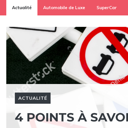
Aller
Actualité
Automobile de Luxe
SuperCar
au
contenu
ACTUALITÉ
4 POINTS À SAVO